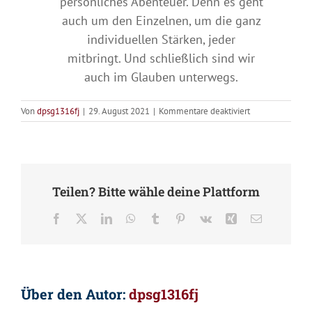
persönliches Abenteuer. Denn es geht
auch um den Einzelnen, um die ganz
individuellen Stärken, jeder
mitbringt. Und schließlich sind wir
auch im Glauben unterwegs.
für
Von
dpsg1316fj
|
29. August 2021
|
Kommentare deaktiviert
Icons
Teilen? Bitte wähle deine Plattform
Facebook
X
LinkedIn
WhatsApp
Tumblr
Pinterest
Vk
Xing
E-
Mail
Über den Autor:
dpsg1316fj