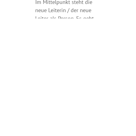
Im Mittelpunkt steht die
neue Leiterin / der neue
Leiter als Person. Es geht
um die
Auseinandersetzung mit
der eigenen Identität und
dem eigenen Leitungsstil,
um Teamarbeit sowie die
Handlungsfelder des
gesellschaftlichen
Engagements innerhalb
und außerhalb der DPSG.
Woodbadge-
Modul 2