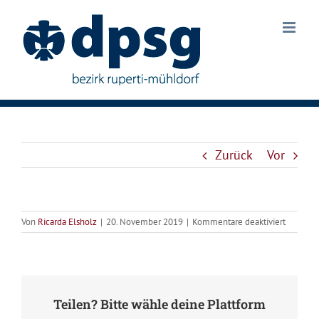
Zum
Inhalt
springen
Zurück
Vor
für
Von
Ricarda Elsholz
|
20. November 2019
|
Kommentare deaktiviert
Pfadi-
Bezirks
Teilen? Bitte wähle deine Plattform