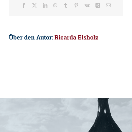
Facebook
X
LinkedIn
WhatsApp
Tumblr
Pinterest
Vk
Xing
E-
Mail
Über den Autor:
Ricarda Elsholz