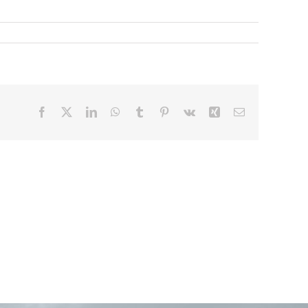
Facebook
X
LinkedIn
WhatsApp
Tumblr
Pinterest
Vk
Xing
E-
Mail