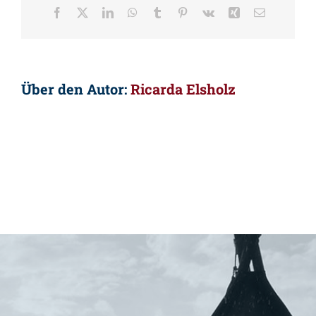
Facebook
X
LinkedIn
WhatsApp
Tumblr
Pinterest
Vk
Xing
E-
Mail
Über den Autor:
Ricarda Elsholz