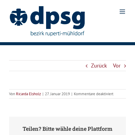
Zum
Inhalt
springen
Zurück
Vor
für
Von
Ricarda Elsholz
|
27. Januar 2019
|
Kommentare deaktiviert
Jupfi-
Hockeyturnie
Teilen? Bitte wähle deine Plattform