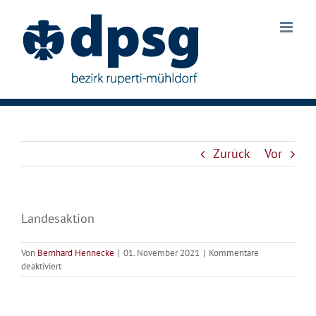
Zum
Inhalt
springen
Zurück
Vor
Landesaktion
Von
Bernhard Hennecke
|
01. November 2021
|
Kommentare
für
deaktiviert
Jupfi-
Bayernlager
(bluRAL22)