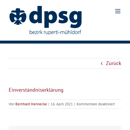
Zum
Inhalt
springen
Zurück
Einverständniserklärung
für
Von
Bernhard Hennecke
|
16. April 2021
|
Kommentare deaktiviert
Einverstä