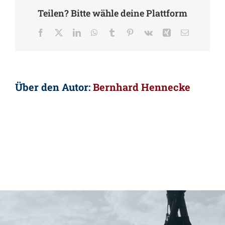
Teilen? Bitte wähle deine Plattform
Facebook
X
LinkedIn
WhatsApp
Tumblr
Pinterest
Vk
Xing
E-
Mail
Über den Autor:
Bernhard Hennecke