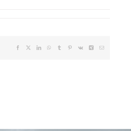
Facebook
X
LinkedIn
WhatsApp
Tumblr
Pinterest
Vk
Xing
E-
Mail